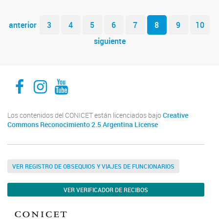
Navegador de artículos
anterior
3
4
5
6
7
8
9
10
siguiente
INECOA CONICET UNJu
INECOA CONICET UNJu
INECOA CONICET UNJu
Los contenidos del CONICET están licenciados bajo
Creative
Commons Reconocimiento 2.5 Argentina License
VER REGISTRO DE OBSEQUIOS Y VIAJES DE FUNCIONARIOS
VER VERIFICADOR DE RECIBOS