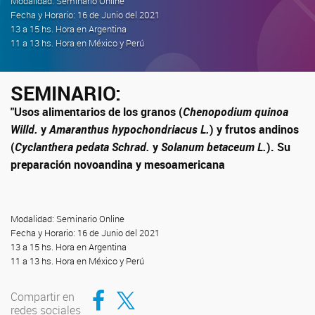
Modalidad: Seminario Online
Fecha y Horario: 16 de Junio del 2021
13 a 15 hs. Hora en Argentina
11 a 13 hs. Hora en México y Perú
SEMINARIO:
"Usos alimentarios de los granos (
Chenopodium quinoa
Willd.
y
Amaranthus hypochondriacus L.
) y frutos andinos
(
Cyclanthera pedata Schrad.
y
Solanum betaceum L.
). Su
preparación novoandina y mesoamericana
Modalidad: Seminario Online
Fecha y Horario: 16 de Junio del 2021
13 a 15 hs. Hora en Argentina
11 a 13 hs. Hora en México y Perú
Compartir en Facebook
Compartir en Twitter
Compartir en
redes sociales