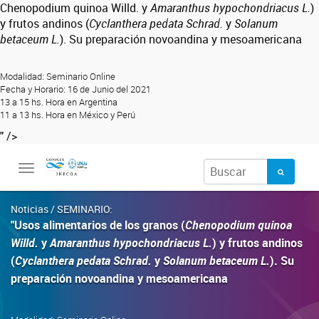
Chenopodium quinoa Willd. y
Amaranthus hypochondriacus L.
)
y frutos andinos (
Cyclanthera pedata Schrad.
y
Solanum
betaceum L.
). Su preparación novoandina y mesoamericana
Modalidad: Seminario Online
Fecha y Horario: 16 de Junio del 2021
13 a 15 hs. Hora en Argentina
11 a 13 hs. Hora en México y Perú
" />
Toggle
navigation
Noticias / SEMINARIO:
"Usos alimentarios de los granos (
Chenopodium quinoa
Willd.
y
Amaranthus hypochondriacus L.
) y frutos andinos
(
Cyclanthera pedata Schrad.
y
Solanum betaceum L.
). Su
preparación novoandina y mesoamericana