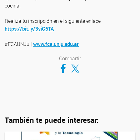
cocina.
Realizá tu inscripción en el siguiente enlace
https://bit.ly/3viG6TA
#FCAUNJu |
www.fca.unju.edu.ar
Compartir
Compartir en Facebook
Compartir en Twitter
También te puede interesar: