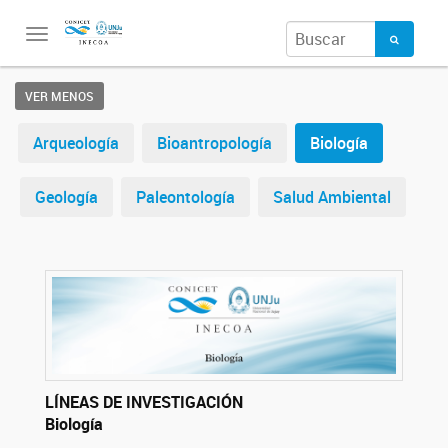
Toggle
navigation
VER MENOS
Arqueología
Bioantropología
Biología
Geología
Paleontología
Salud Ambiental
LÍNEAS DE INVESTIGACIÓN
Biología