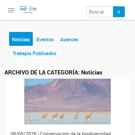
Toggle
navigation
Noticias
Eventos
Avances
Trabajos Publicados
ARCHIVO DE LA CATEGORÍA:
Noticias
08/05/2026 | Conservación de la biodiversidad