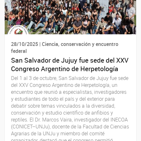
28/10/2025 | Ciencia, conservación y encuentro
federal
San Salvador de Jujuy fue sede del XXV
Congreso Argentino de Herpetología
Del 1 al 3 de octubre, San Salvador de Jujuy fue sede
del XXV Congreso Argentino de Herpetología, un
encuentro que reunió a especialistas, investigadores
y estudiantes de todo el país y del exterior para
debatir sobre temas vinculados a la diversidad,
conservación y estudio científico de anfibios y
reptiles. El Dr. Marcos Vaira, investigador del INECOA
(CONICET–UNJu), docente de la Facultad de Ciencias
Agrarias de la UNJu y miembro del comité
organizador, destacó que el congreso permitió