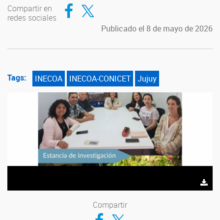
Compartir en Facebook
Compartir en Twitter
Compartir en
redes sociales
Publicado el 8 de mayo de 2026
Tags:
INECOA
INECOA-CONICET
Jujuy
Compartir
Compartir en Facebook
Compartir en Twitter