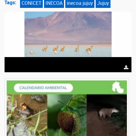
Tags:
CONICET
INECOA
inecoa jujuy
Jujuy