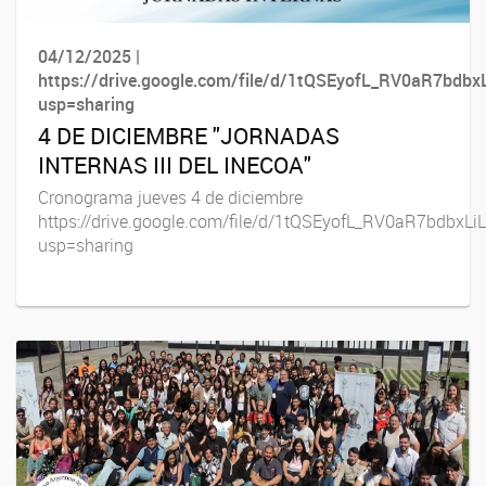
04/12/2025 |
https://drive.google.com/file/d/1tQSEyofL_RV0aR7bd
usp=sharing
4 DE DICIEMBRE "JORNADAS
INTERNAS III DEL INECOA"
Cronograma jueves 4 de diciembre
https://drive.google.com/file/d/1tQSEyofL_RV0aR7bdbx
usp=sharing