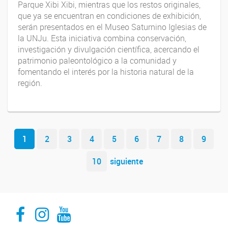
Parque Xibi Xibi, mientras que los restos originales,
que ya se encuentran en condiciones de exhibición,
serán presentados en el Museo Saturnino Iglesias de
la UNJu. Esta iniciativa combina conservación,
investigación y divulgación científica, acercando el
patrimonio paleontológico a la comunidad y
fomentando el interés por la historia natural de la
región.
Navegador de artículos
1
2
3
4
5
6
7
8
9
10
siguiente
INECOA CONICET UNJu
INECOA CONICET UNJu
INECOA CONICET UNJu