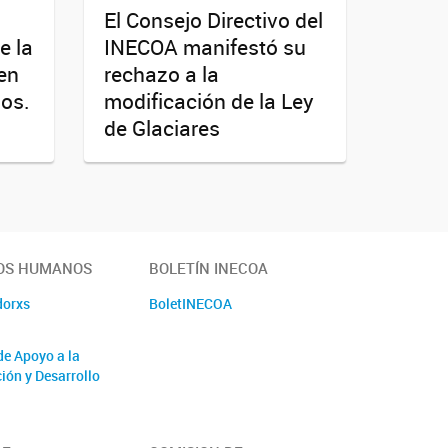
El Consejo Directivo del
e la
INECOA manifestó su
en
rechazo a la
los.
modificación de la Ley
de Glaciares
OS HUMANOS
BOLETÍN INECOA
dorxs
BoletINECOA
de Apoyo a la
ión y Desarrollo