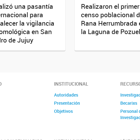
alizó una pasantía
Realizaron el primer
ernacional para
censo poblacional d
talecer la vigilancia
Rana Herrumbrada 
omológica en San
la Laguna de Pozue
ro de Jujuy
O
INSTITUCIONAL
RECURS
Autoridades
Investiga
Presentación
Becarixs
Objetivos
Personal 
Investigac