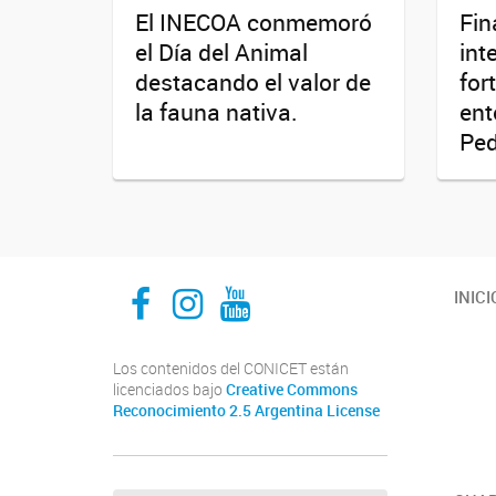
El INECOA conmemoró
Fin
el Día del Animal
int
destacando el valor de
for
la fauna nativa.
ent
Ped
INECOA CONICET UNJu
INECOA CONICET UNJu
INECOA CONICET UNJu
INICI
Los contenidos del CONICET están
licenciados bajo
Creative Commons
Reconocimiento 2.5 Argentina License