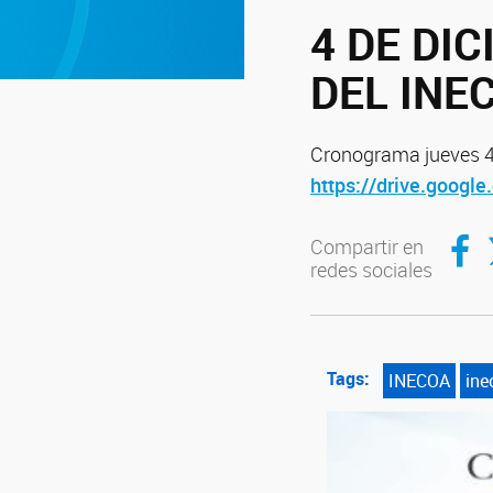
4 DE DI
DEL INE
Cronograma jueves 4
https://drive.goog
Compar
C
Compartir en
redes sociales
Tags:
INECOA
ine