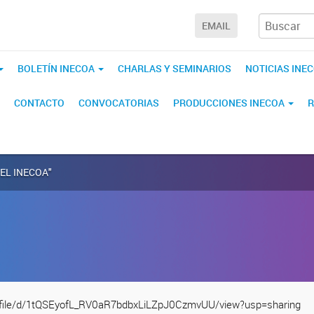
EMAIL
BOLETÍN INECOA
CHARLAS Y SEMINARIOS
NOTICIAS INE
CONTACTO
CONVOCATORIAS
PRODUCCIONES INECOA
R
DEL INECOA"
om/file/d/1tQSEyofL_RV0aR7bdbxLiLZpJ0CzmvUU/view?usp=sharing