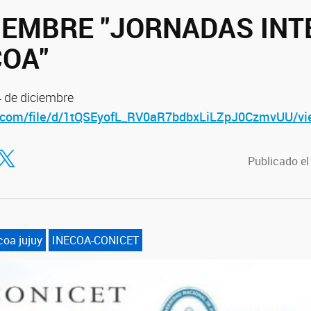
CIEMBRE "JORNADAS INTE
COA"
 de diciembre
le.com/file/d/1tQSEyofL_RV0aR7bdbxLiLZpJ0CzmvUU/vi
tir en Facebook
ompartir en Twitter
Publicado el
coa jujuy
INECOA-CONICET