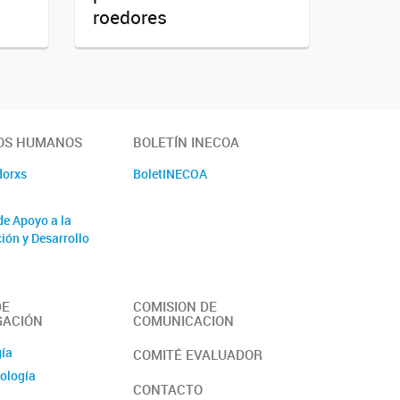
roedores
OS HUMANOS
BOLETÍN INECOA
dorxs
BoletINECOA
de Apoyo a la
ión y Desarrollo
DE
COMISION DE
GACIÓN
COMUNICACION
gía
COMITÉ EVALUADOR
ología
CONTACTO