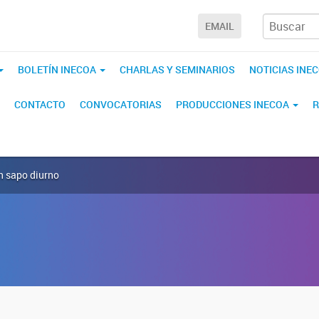
EMAIL
BOLETÍN INECOA
CHARLAS Y SEMINARIOS
NOTICIAS INE
CONTACTO
CONVOCATORIAS
PRODUCCIONES INECOA
R
 un sapo diurno