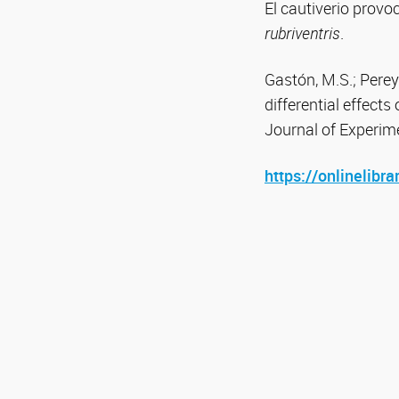
El cautiverio provo
rubriventris
.
Gastón, M.S.; Pereyr
differential effects
Journal of Experime
https://onlinelibr