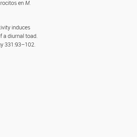
trocitos en
M.
tivity induces
f a diurnal toad.
ogy 331:93–102.