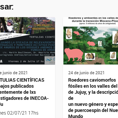
sar:
e junio de 2021
24 de junio de 2021
TULIAS CIENTÍFICAS
Roedores caviomorfos
bajos publicados
fósiles en los valles del
ientemente de lxs
de Jujuy, y la descripci
estigadores de INECOA-
de
Ju
un nuevo género y espe
de puercoespín del Nu
rnes 02/07/21 17hs
Mundo