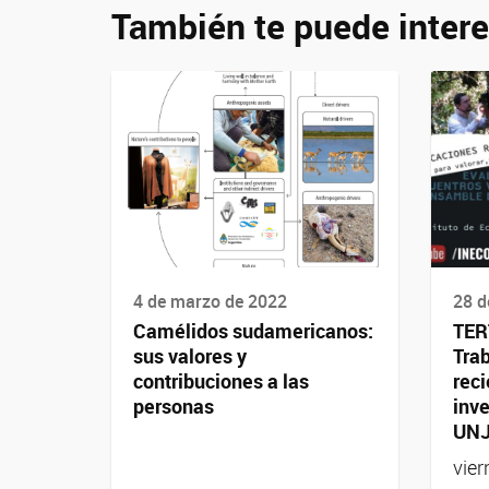
También te puede intere
4 de marzo de 2022
28 d
Camélidos sudamericanos:
TER
sus valores y
Tra
contribuciones a las
rec
personas
inv
UN
vie