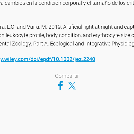
ca cambios en la condición corporal y el tamaño de los eri
a, L.C. and Vaira, M. 2019. Artificial light at night and cap
 on leukocyte profile, body condition, and erythrocyte size o
ntal Zoology. Part A. Ecological and Integrative Physiol
ary.wiley.com/doi/epdf/10.1002/jez.2240
Compartir
Compartir en Facebook
Compartir en Twitter